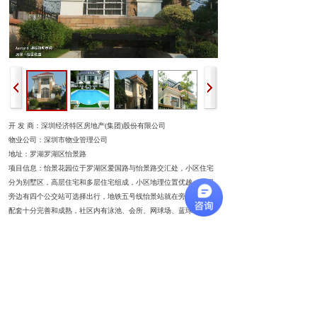
开 发 商：深圳经济特区房地产
(
集团
)
股份有限公司
物业公司：深圳市物业管理公司
地址：罗湖罗湖区怡景路
项目信息：怡景花园位于罗湖区爱国路与怡景路交汇处，小区住宅
分为别墅区，高层住宅和多层住宅组成，小区地理位置优越，花园
旁边有四个公交站可选择出行，地铁五号线怡景站就在旁边。社区
配套十分完善和成熟，社区内有泳池、会所、网球场、蓝球场和社
康中心，并有配套的幼儿园和怡景小学，到旁边的翠园中学和明珠
学校仅几分钟时间。步行
15
分钟内可到达二大公园：翠竹山公园和
东湖公园，到罗湖体育馆开车仅
4
分钟时间。小区以多层住宅小户型
为主的桂花村、荷花村，多层一层一户的杏花村及宇星阁大户型等
多层为主，别墅群分为，牡丹村、兰花村、福、禄、寿、荣、华、
富、贵，大门处有
1997
年新建的景庭苑
AB
栋小高层带电梯大宅。