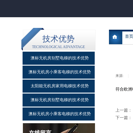
首
技术优势
TECHNOLOGICAL ADVANTAGE
澳标无机房别墅电梯的技术优势
澳标无机房小乘客电梯的技术优势
来源:
|
太阳能无机房家用电梯技术优势
符合欧洲
澳标无机房别墅电梯的技术优势
上一篇：
澳标无机房小乘客电梯的技术优势
下一篇：
在线留言