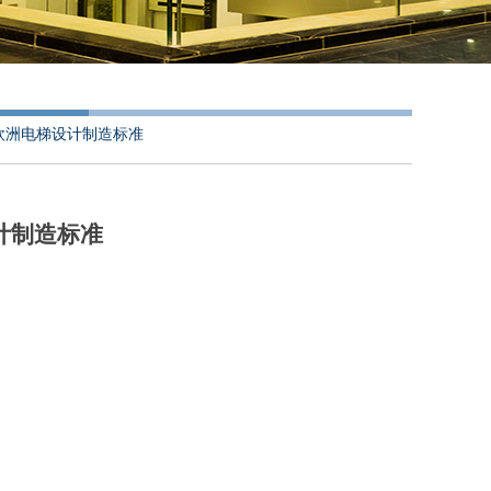
合欧洲电梯设计制造标准
设计制造标准